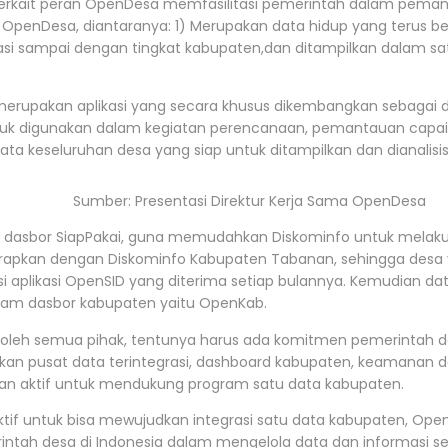
terkait peran OpenDesa memfasilitasi pemerintah dalam pemanf
 OpenDesa, diantaranya: 1) Merupakan data hidup yang terus b
asi sampai dengan tingkat kabupaten,dan ditampilkan dalam sa
 merupakan aplikasi yang secara khusus dikembangkan sebagai
uk digunakan dalam kegiatan perencanaan, pemantauan capaian
 keseluruhan desa yang siap untuk ditampilkan dan dianalisis
Sumber: Presentasi Direktur Kerja Sama OpenDesa
 dasbor SiapPakai, guna memudahkan Diskominfo untuk melakuka
iterapkan dengan Diskominfo Kabupaten Tabanan, sehingga des
plikasi OpenSID yang diterima setiap bulannya. Kemudian dat
dalam dasbor kabupaten yaitu OpenKab.
n oleh semua pihak, tentunya harus ada komitmen pemerintah 
akan pusat data terintegrasi, dashboard kabupaten, keamanan 
rperan aktif untuk mendukung program satu data kabupaten.
ktif untuk bisa mewujudkan integrasi satu data kabupaten, Open
desa di Indonesia dalam mengelola data dan informasi secara l