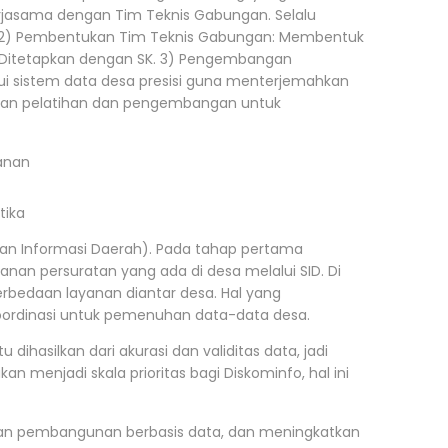
kerjasama dengan Tim Teknis Gabungan. Selalu
a. 2) Pembentukan Tim Teknis Gabungan: Membentuk
a, Ditetapkan dengan SK. 3) Pengembangan
i sistem data desa presisi guna menterjemahkan
akan pelatihan dan pengembangan untuk
banan
tika
dan Informasi Daerah). Pada tahap pertama
nan persuratan yang ada di desa melalui SID. Di
rbedaan layanan diantar desa. Hal yang
oordinasi untuk pemenuhan data-data desa.
ihasilkan dari akurasi dan validitas data, jadi
 menjadi skala prioritas bagi Diskominfo, hal ini
naan pembangunan berbasis data, dan meningkatkan