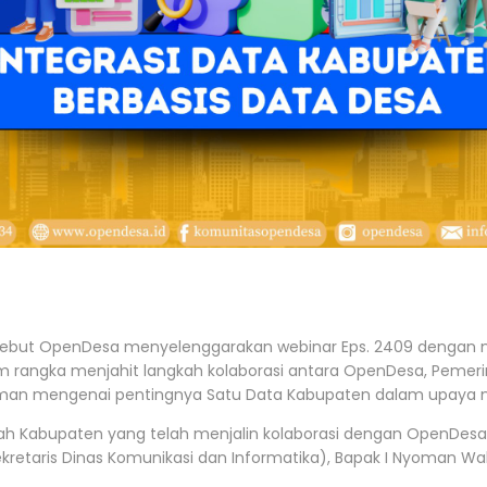
disebut OpenDesa menyelenggarakan webinar Eps. 2409 dengan 
am rangka menjahit langkah kolaborasi antara OpenDesa, Pemeri
man mengenai pentingnya Satu Data Kabupaten dalam upaya m
tah Kabupaten yang telah menjalin kolaborasi dengan OpenDesa
Sekretaris Dinas Komunikasi dan Informatika), Bapak I Nyoman Wa