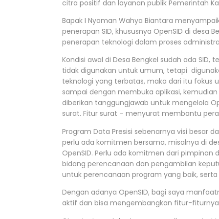
citra positif dan layanan publik Pemerintah 
Bapak I Nyoman Wahya Biantara menyampaik
penerapan SID, khususnya OpenSID di desa Beng
penerapan teknologi dalam proses administr
Kondisi awal di Desa Bengkel sudah ada SID
tidak digunakan untuk umum, tetapi digunak
teknologi yang terbatas, maka dari itu fokus 
sampai dengan membuka aplikasi, kemudian p
diberikan tanggungjawab untuk mengelola Ope
surat. Fitur surat – menyurat membantu pera
Program Data Presisi sebenarnya visi besar d
perlu ada komitmen bersama, misalnya di de
OpenSID. Perlu ada komitmen dari pimpinan 
bidang perencanaan dan pengambilan keputusa
untuk perencanaan program yang baik, serta
Dengan adanya OpenSID, bagi saya manfaatn
aktif dan bisa mengembangkan fitur-fiturny