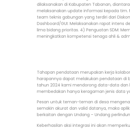
dilaksanakan di Kabupaten Tabanan, diantaran
melaksanakan update informasi kepada tim.
team teknis gabungan yang terdiri dari Disk
Dashboard/GUI: Melaksanakan rapat intens 
lima bidang prioritas. 4) Penguatan SDM: M
meningkatkan kompetensi tenaga ahli & adm
Tahapan pendataan merupakan kerja kolabora
harapannya dapat melakukan pendataan di bid
tahun 2024 kami mendorong data-data dan la
membedakan hanya keragaman jenis data yan
Pesan untuk teman-teman di desa mengenai akur
semakin akurat dan valid datanya, maka aplik
berkaitan dengan Undang – Undang perlindun
Keberhasilan aksi integrasi ini akan mempe