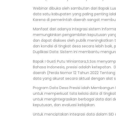
Webinar dibuka oleh sambutan dari Bapak Lu
data satu kabupaten yang paling penting ia
Karena di pemerintah daerah sangat membut
Manfaat dari adanya integrasi sistem Informa
memungkinkan pengambilan keputusan yang leb
dan dapat diakses oleh publik meningkatkan 
dan kondisi di tingkat desa secara lebih ba
Duplikasi Data: Sistem ini membantu mengura
Bapak I Gusti Putu Winiantara,S.Sos menyamp
Bahasa Indonesia, presisi adalah ketepatan
daerah (Perda Nomor 12 Tahun 2022 Tentang
data yang akurat secara aktual dengan alat s
Program Data Desa Presisi ialah Membangun 
untuk memperkuat tata kelola data di tingka
untuk mengintegrasikan berbagai data dari 
keputusan, dan evaluasi kebijakan.
Untuk menciptakan integrasi data dalam SID 