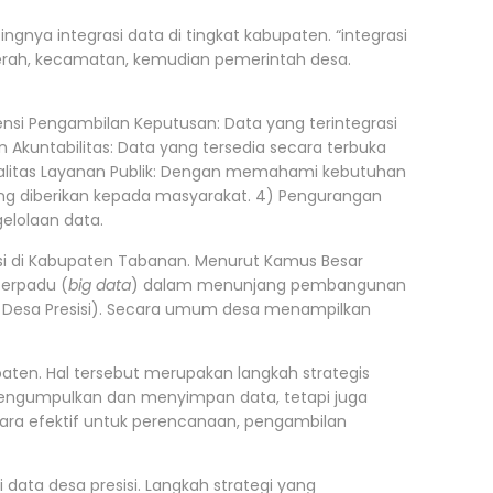
ya integrasi data di tingkat kabupaten. “integrasi
aerah, kecamatan, kemudian pemerintah desa.
iensi Pengambilan Keputusan: Data yang terintegrasi
Akuntabilitas: Data yang tersedia secara terbuka
Kualitas Layanan Publik: Dengan memahami kebutuhan
yang diberikan kepada masyarakat. 4) Pengurangan
elolaan data.
isi di Kabupaten Tabanan. Menurut Kamus Besar
terpadu (
big data
) dalam menunjang pembangunan
 Desa Presisi). Secara umum desa menampilkan
aten. Hal tersebut merupakan langkah strategis
 mengumpulkan dan menyimpan data, tetapi juga
ara efektif untuk perencanaan, pengambilan
ata desa presisi. Langkah strategi yang