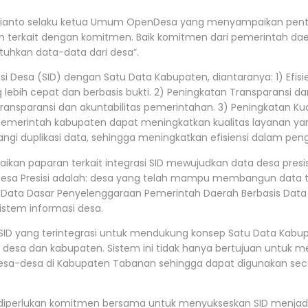
sianto selaku ketua Umum OpenDesa yang menyampaikan pentingn
lah terkait dengan komitmen. Baik komitmen dari pemerintah d
uhkan data-data dari desa”.
si Desa (SID) dengan Satu Data Kabupaten, diantaranya: 1) Efis
ih cepat dan berbasis bukti. 2) Peningkatan Transparansi dan 
transparansi dan akuntabilitas pemerintahan. 3) Peningkatan 
ik, pemerintah kabupaten dapat meningkatkan kualitas layanan 
ngi duplikasi data, sehingga meningkatkan efisiensi dalam peng
aikan paparan terkait integrasi SID mewujudkan data desa pres
. Desa Presisi adalah: desa yang telah mampu membangun data 
 Data Dasar Penyelenggaraan Pemerintah Daerah Berbasis Data
istem informasi desa.
SID yang terintegrasi untuk mendukung konsep Satu Data Kabup
t desa dan kabupaten. Sistem ini tidak hanya bertujuan untuk
desa-desa di Kabupaten Tabanan sehingga dapat digunakan sec
diperlukan komitmen bersama untuk menyukseskan SID menjadi d