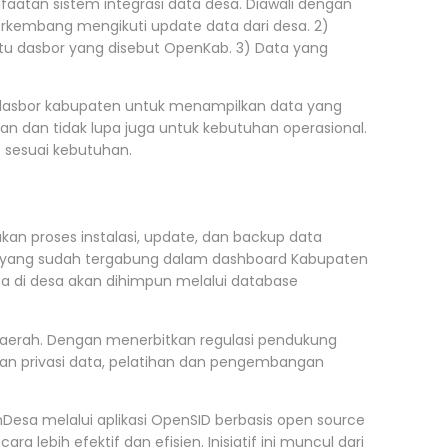
aatan sistem integrasi data desa. Diawali dengan
erkembang mengikuti update data dari desa. 2)
tu dasbor yang disebut OpenKab. 3) Data yang
 dasbor kabupaten untuk menampilkan data yang
 dan tidak lupa juga untuk kebutuhan operasional.
 sesuai kebutuhan.
n proses instalasi, update, dan backup data
a yang sudah tergabung dalam dashboard Kabupaten
a di desa akan dihimpun melalui database
daerah. Dengan menerbitkan regulasi pendukung
dan privasi data, pelatihan dan pengembangan
Desa melalui aplikasi OpenSID berbasis open source
ebih efektif dan efisien. Inisiatif ini muncul dari