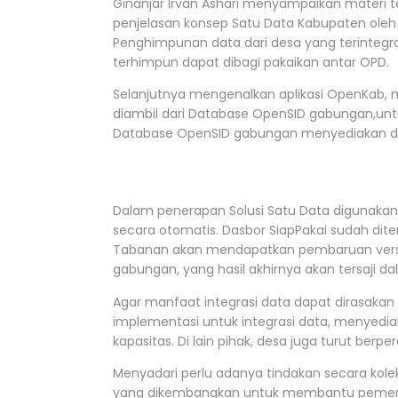
Ginanjar Irvan Ashari menyampaikan materi 
penjelasan konsep Satu Data Kabupaten oleh
Penghimpunan data dari desa yang terintegr
terhimpun dapat dibagi pakaikan antar OPD.
Selanjutnya mengenalkan aplikasi OpenKab,
diambil dari Database OpenSID gabungan,unt
Database OpenSID gabungan menyediakan data
Dalam penerapan Solusi Satu Data digunakan
secara otomatis. Dasbor SiapPakai sudah d
Tabanan akan mendapatkan pembaruan versi a
gabungan, yang hasil akhirnya akan tersaji 
Agar manfaat integrasi data dapat dirasaka
implementasi untuk integrasi data, menyedi
kapasitas. Di lain pihak, desa juga turut be
Menyadari perlu adanya tindakan secara kole
yang dikembangkan untuk membantu pemerintah 