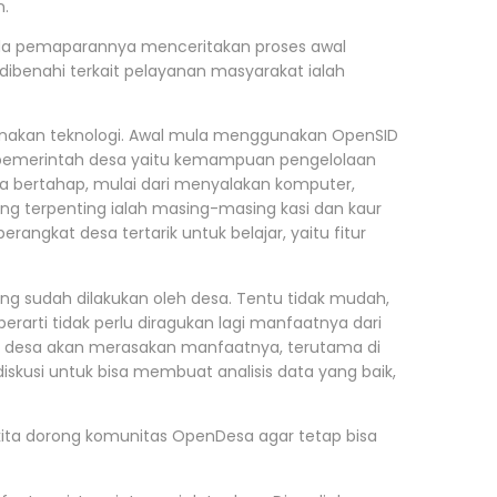
n.
da pemaparannya menceritakan proses awal
 dibenahi terkait pelayanan masyarakat ialah
gunakan teknologi. Awal mula menggunakan OpenSID
i pemerintah desa yaitu kemampuan pengelolaan
ara bertahap, mulai dari menyalakan komputer,
g terpenting ialah masing-masing kasi dan kaur
ngkat desa tertarik untuk belajar, yaitu fitur
yang sudah dilakukan oleh desa. Tentu tidak mudah,
rti tidak perlu diragukan lagi manfaatnya dari
ah desa akan merasakan manfaatnya, terutama di
skusi untuk bisa membuat analisis data yang baik,
ita dorong komunitas OpenDesa agar tetap bisa