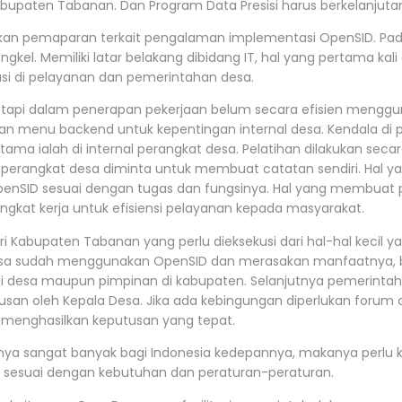
Kabupaten Tabanan. Dan Program Data Presisi harus berkelanjuta
an pemaparan terkait pengalaman implementasi OpenSID. Pa
kel. Memiliki latar belakang dibidang IT, hal yang pertama kali
asi di pelayanan dan pemerintahan desa.
, tetapi dalam penerapan pekerjaan belum secara efisien meng
an menu backend untuk kepentingan internal desa. Kendala d
utama ialah di internal perangkat desa. Pelatihan dilakukan sec
erangkat desa diminta untuk membuat catatan sendiri. Hal yan
nSID sesuai dengan tugas dan fungsinya. Hal yang membuat pera
ngkat kerja untuk efisiensi pelayanan kepada masyarakat.
ari Kabupaten Tabanan yang perlu dieksekusi dari hal-hal kecil 
sa sudah menggunakan OpenSID dan merasakan manfaatnya, bera
di desa maupun pimpinan di kabupaten. Selanjutnya pemerint
n oleh Kepala Desa. Jika ada kebingungan diperlukan forum di
 menghasilkan keputusan yang tepat.
ya sangat banyak bagi Indonesia kedepannya, makanya perlu k
a sesuai dengan kebutuhan dan peraturan-peraturan.