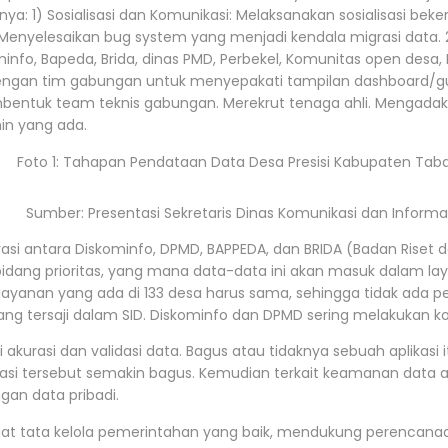
ya: 1) Sosialisasi dan Komunikasi: Melaksanakan sosialisasi be
 Menyelesaikan bug system yang menjadi kendala migrasi dat
ominfo, Bapeda, Brida, dinas PMD, Perbekel, Komunitas open des
dengan tim gabungan untuk menyepakati tampilan dashboard/gu
embentuk team teknis gabungan. Merekrut tenaga ahli. Mengad
in yang ada.
Foto 1: Tahapan Pendataan Data Desa Presisi Kabupaten Ta
Sumber: Presentasi Sekretaris Dinas Komunikasi dan Informa
si antara Diskominfo, DPMD, BAPPEDA, dan BRIDA (Badan Riset 
ang prioritas, yang mana data-data ini akan masuk dalam laya
yanan yang ada di 133 desa harus sama, sehingga tidak ada pe
g tersaji dalam SID. Diskominfo dan DPMD sering melakukan k
asi dan validasi data. Bagus atau tidaknya sebuah aplikasi itu d
asi tersebut semakin bagus. Kemudian terkait keamanan data akan
gan data pribadi.
rkuat tata kelola pemerintahan yang baik, mendukung perenca